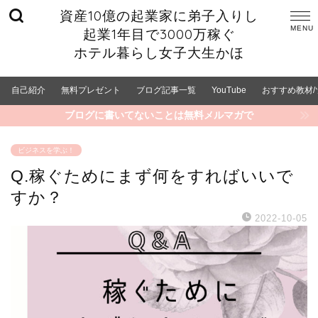
資産10億の起業家に弟子入りし
起業1年目で3000万稼ぐ
ホテル暮らし女子大生かほ
自己紹介
無料プレゼント
ブログ記事一覧
YouTube
おすすめ教材/
ブログに書いてないことは無料メルマガで
ビジネスを学ぶ！
Q.稼ぐためにまず何をすればいいで
すか？
2022-10-05